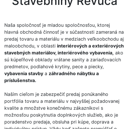
Stavebniny Revúca
Naša spoločnosť je mladou spoločnosťou, ktorej
hlavná obchodná činnosť je v súčastnosti zameraná na
predaj tovaru a materiálu v medziach veľkoobchodu aj
maloobchodu, v oblasti
interiérových a exteriérových
stavebných materiálov, interiérového vybavenia,
ako
sú kúpeľňové obklady vrátane sanity a zariaďovacích
predmetov, podlahové krytiny, pece a piecky,
vybavenia stavby
a
záhradného nábytku a
príslušenstva.
Naším cieľom je zabezpečiť predaj ponúkaného
portfólia tovaru a materiálu v najvyššej požadovanej
kvalite a množstve konečnému zákazníkovi s
možnosťou poskytnutia doplnkových služieb, ako je
poradenstvo predaja, obsluha pri kúpe, doprava a
individuálny prístup. Vždy keď začnete premýšľať o